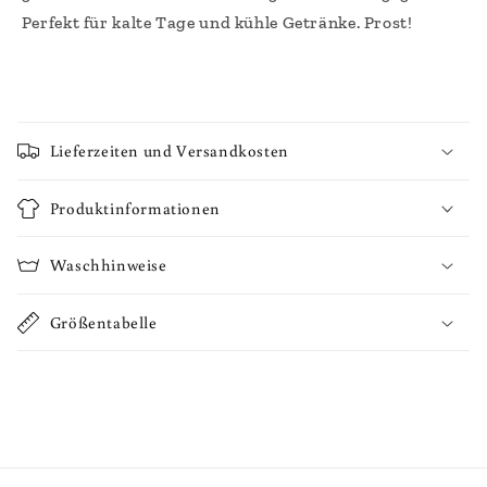
Perfekt für kalte Tage und kühle Getränke. Prost!
E
i
Lieferzeiten und Versandkosten
n
k
Produktinformationen
l
a
Waschhinweise
p
p
Größentabelle
b
a
r
e
r
I