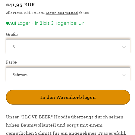
Normaler
€41,95 EUR
Preis
Alle Preise Inkl. Steuern.
Kostenloser Versand
ab 50€
Auf Lager - in 2 bis 3 Tagen bei Dir
Größe
Farbe
In den Warenkorb legen
Unser "I LOVE BEER" Hoodie überzeugt durch seinen
hohen Baumwollanteil und sorgt mit einem
gemütlichen Schnitt für ein angenehmes Tragegefühl.