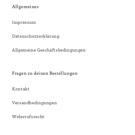
n
Allgemeines
h
a
Impressum
l
t
Datenschutzerklärung
Allgemeine Geschäftsbedingungen
Fragen zu deinen Bestellungen
Kontakt
Versandbedingungen
Widerrufsrecht